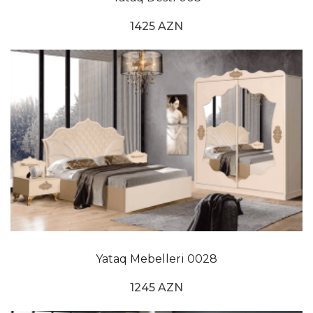
qatacaq?
Yataq örtüyü dəstləri modelləri bir çox fərqli
1425 AZN
xüsusiyyətləri nəzərə alınmaqla bir-birindən seçilir.
Bu fərqlər; Rəng, parça toxuması, model və ya naxış
kimi xüsusiyyətlərə görə təyin edilə bilər. Naxışlı
yorğan örtüyü dəstləri arasında: Flamingo yorğan
örtüyü dəsti tək nəfərlik modeli dizaynı sayəsində ilk
baxışda diqqəti cəlb edə bilir. Tək kaktuslu yorğan
örtüyü modeli isə təbiətlə təmasda olmağı sevən
istifadəçilər üçün nəzərdə tutulmuş məhsuldur. Bu
məhsullar tək yorğan örtüyü modelləri arasında olsa
da, istifadəçilərə estetik görünüş qazandırmağı
bacaran məhsullar arasındadır.
Tək yataq mebeli
Yataq Mebelleri 0028
Tək yataq mebeli üzərində olan naxışları mürəkkəb
1245 AZN
hesab edən istifadəçilər daha sadə, lakin zərif yorğan