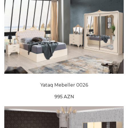
örtüyü dəstlərinə müraciət edə bilərlər. Qara tək
yorğan dəsti də bu modellər arasında məşhur
variantlar arasındadır. Bundan əlavə, ağ tək yorğan
dəstləri və boz tək yorğan dəstləri də eyni zərifliyə
malik, lakin daha zərif görünüşlü dəstlərdir. Daha
klassik bir görünüşə sahib olmaq istəyən və
rahatlıqdan ödün vermək istəməyənlər üçün tək
yorğanlı yorğan örtüyü modelləri nümunə olaraq
verilə bilər.
Yataq Mebeller 0026
995 AZN