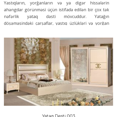
Yastıqların, yorğanların və ya digər hissələrin
ahəngdar görünməsi üçün istifadə edilən bir çox tək
nəfərlik yataq dəsti mövcuddur. Yatağın
döşəməsindəki çarşaflar, yastıq üzlükləri və yorğan
örtükləri də geniş model çeşidi sayəsində bir çox fərqli
rəngdə olur. Xüsusilə tək və tək ağ yorğan dəsti üçün
qara yorğan dəsti rənglərinə görə bir çox insan
tərəfindən seçilir. Bu seçimin ən böyük səbəbi qara və
ağ rənglərin demək olar ki, bütün rənglərlə
uyğunlaşması və estetik bir görünüş ortaya
çıxarmasıdır. Bundan əlavə, boz rəngli yorğan dəsti
tək nəfərlik modeli də zamanla populyarlıq qazanmağı
bacarıb və son zamanların ən populyar dəstləri
sırasındadır.
Hansı Tek neferlik yataq desti
modelləri yatağınıza eleqantlıq
Yataq Desti 003