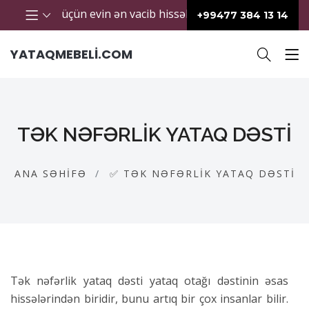
rünüş üçün evin ən vacib hissələrindən biridir. Keyfiyyətli y
+99477 384 13 14
YATAQMEBELI.COM
TƏK NƏFƏRLIK YATAQ DƏSTI
ANA SƏHIFƏ
✅ TƏK NƏFƏRLIK YATAQ DƏSTI
Tək nəfərlik yataq dəsti yataq otağı dəstinin əsas
hissələrindən biridir, bunu artıq bir çox insanlar bilir.