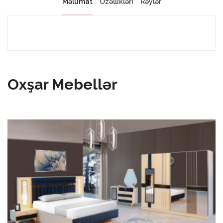
Məlumat
Özəllikləri
Rəylər
Oxşar Mebellər