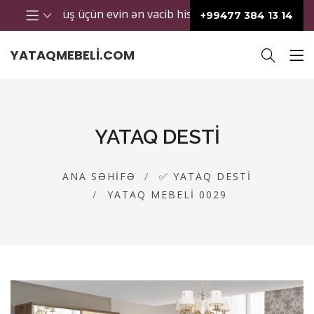
tik görünüş üçün evin ən vacib hissələrindən biridir. Keyfiyyə
+99477 384 13 14
YATAQMEBELI.COM
YATAQ DESTI
ANA SƏHIFƏ
✅ YATAQ DESTI
YATAQ MEBELI 0029