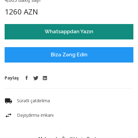
1260 AZN
Whatsappdan Yazın
Bizə Zəng Edin
Paylaş
Sürətli çatdırılma
Dəyişdirmə imkanı