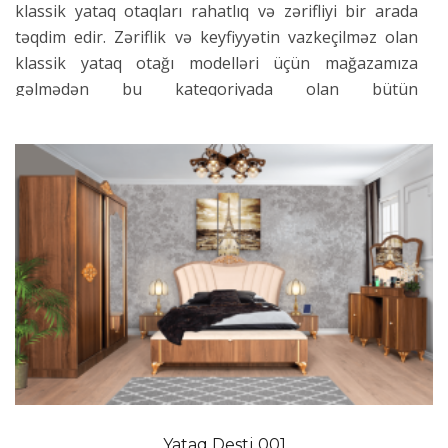
klassik yataq otaqları rahatlıq və zərifliyi bir arada
təqdim edir. Zəriflik və keyfiyyətin vazkeçilməz olan
klassik yataq otağı modelləri üçün mağazamıza
gəlmədən bu kateqoriyada olan bütün
məhsullarımıza baxa bilərsiniz. Yataq otağı
dizaynlarımız sərfəli klassik yataq otağı qiymətləri,
göz qamaşdıran modellər və sərfəli ödəmə imkanları
ilə sizi yatamebeli.com-da gözləyir. Məhsullarımızda
ən keyfiyyətli boyalardan istifadə edirik. Daha çox
taxta materiallar olan, klassik üslubu ən yaxşı şəkildə
əks etdirən, ustalıqla dizayn edilən təbii və keyfiyyətli
məhsullar klassik dizaynlarda diqqət çəkir. Evinizdə
dəyişiklik yaratmaqdan həzz alacağınız, üslubunuzu
əks etdirəcək və bütün alış-verişinizi asanlıqla həyata
keçirəcəyiniz unikal təcrübə təklif edirik.
Kolleksiyamızda təklif etdiyimiz klassik yataq otaqları
diqqətli dizaynları ilə zərifliyinizi əks etdirməyə imkan
Yataq Desti 001