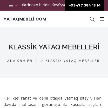
ssələrindən biridir. Keyfiyyətli yataq mebeli sağlam yuxunu tə
+99477 384 13 14
YATAQMEBELI.COM
KLASSIK YATAQ MEBELLERI
ANA SƏHIFƏ
✅ KLASSIK YATAQ MEBELLERI
Hər kəs rahat və dəbli otaqda yatmaq istəyir. Hər
dövrdə möhtəşəm görünüşü ilə xüsusilə seçilən