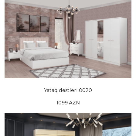
olduğunuz məsələlərdən biri də yataq otağınızın
dizaynıdır. Seçdiyiniz dəst üçün uyğun olan pərdələr
və çarpayılar ilə otağınızın və dekorasiyanızın
gözəlliyini ortaya qoya bilərsiniz. Müxtəlif rənglərdə
olan yataq otağı modelini səliqəli və səliqəli detallarla
ev tekstili məhsulları ilə birləşdirə bilərsiniz. Sadə
mebel seçiminizi müxtəlif aksesuarlarla tamamlaya
bilərsiniz. Klassik yataq mebelleri otaqları evinizin ən
özəl və rahat olması lazım olan sahələrindən biridir.
Bu səbəbdən onu evinizin digər hissələrindən fərqli
bəzəmək tamamilə sizə bağlıdır. Qonaq otağınız üçün
klassik qonaq otağı seçərkən, yataq otağınız üçün
Yataq destleri 0020
klassik, eləcə də müasir xəttlərlə göz oxşayan
1099 AZN
dizaynları daxil edə bilərsiniz. Zövqünüzü zərli yataq
otağı bəzəyi ilə əks etdirərək seçimlərinizi daha özəl
edə bilərsiniz. Bütün seçimlərinizdə keyfiyyətə və
müştəri məmnuniyyətinə önəm verənlərə baxışımızla
yanınızdayıq.