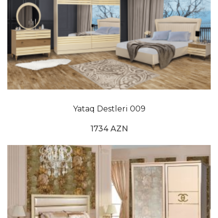
Klassik mebel yataq desti
Bu gün klassik yataq mebelleri müasir xətləri ilə
diqqət çəkir. Zərifliyi, rahatlığı və istifadəsi asan
xüsusiyyətləri ilə populyarlığını qorumağa davam edir.
Çox köhnə illərə aid naxış və detalların hələ də istifadə
olunduğu oyma və ya naxışlı mebel modelləri
özlüyündə fərqli xüsusiyyətlərə malikdir. Bu günün
Yataq Destleri 009
müasir anlayışını da əks etdirən klassik yataq otaqları,
demək olar ki, hər seqmentə çatmağı bacarır. Qəşəng
1734 AZN
dizayn və erqonomikanı birləşdirən dizaynlarımız
klassik yataq otağı qiymətləri ilə hər büdcəyə müraciət
edir. Klassik yataq otağı şkaflarının asılqanları və daxili
çekmeceləri təhlükəsizliyi artıran yavaşlama
xüsusiyyətləri ilə sizə erqonomikadan həzz almağa
imkan verir. Klassik mebel yataq desti mebellərində
görmək istədiyiniz bütün sadəliyə nail olmağa