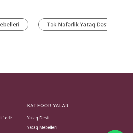
belleri
Tək Nəfərlik Yataq Dəsti
KATEQORIYALAR
f edir.
Yataq Desti
Yataq Mebelleri