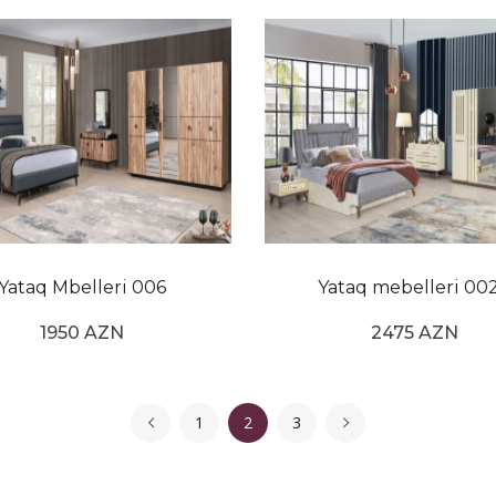
Yataq Mbelleri 006
Yataq mebelleri 00
1950 AZN
2475 AZN
1
2
3