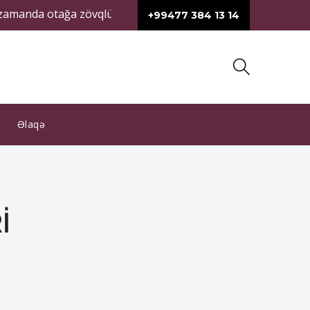
 otağa zövqlü bir ab-hava qatır. Müasir dizaynlı çarpayı, dola
+99477 384 13 14
Əlaqə
I