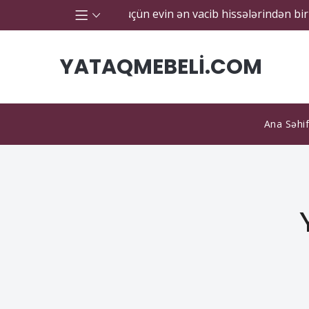
ə estetik görünüş üçün evin ən vacib hissələrindən biridir. K
YATAQMEBELI.COM
Ana Səhi