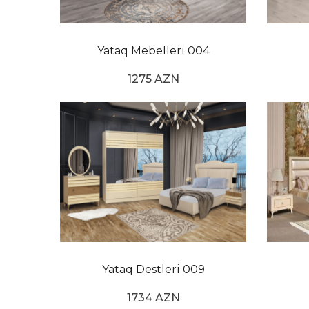
estetik görünüşlər təmin edə bilir. Qara yataq 
axtaranlar qırmızı yataq dəstləri və ya dəbli ya
detallarda ustalığı ilə seçilən modellər arasından
Yataq Mebelleri 004
də, köhnə dəbdə olan yataq otağı dəsti kimi kla
1275 AZN
Krujeva yataq otağı dəsti növləri mükəmməl deta
vintage görünüşləri və ya İtalyan yataq otağı kimi
klassik xəttlərdə olsun, istərsə də italyan yata
Təbii ki, yataq otağı dəsti idman modellərindən
Yataq otagi mebeli
İnsanların alış qərarında heç şübhəsiz ki, məhu
olduqdan sonra rahatlıqla sifariş verə və uzun mü
Yataq Destleri 009
1734 AZN