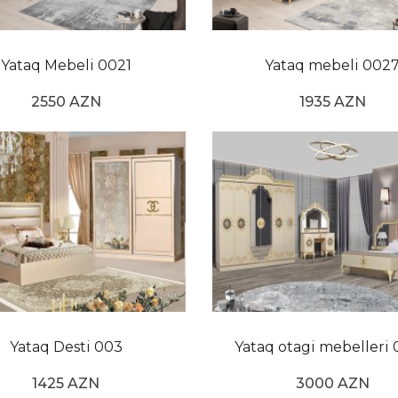
otağı dəsti müasir yataq otağı seçimlərinin ən çox axtarıl
taq otağı modelləri arasında seçim edə bilərlər. Yataq otağı 
 da seçilə bilər. Yataq otağı dəsti ölkə cizgiləri ilə gözə ço
Yataq Mebeli 0021
Yataq mebeli 002
ssik və müasir görünüşlü məşhur model də ola bilər.
2550 AZN
1935 AZN
llar və uyğun aksesuarlarla birləşdirildikdə mükəmməl bir es
 xüsusi seçimləri ilə çox vaxtın dinclik içində keçirildiyi xüsu
q otağı modellərindən biri olsun, onu ən uyğun aksesuarlarl
dirsə, ona uyğun aksesuarlar və mebellərlə dəstək olmaq məs
l çeşidlərinin bolluğu üstünlük təşkil edir. Saytımızda ola
ddətli olaraq istifadə edə bilərsiniz
Yataq Desti 003
Yataq otagi mebelleri
1425 AZN
3000 AZN